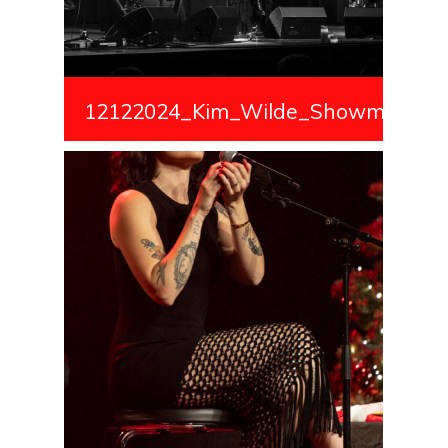
12122024_Kim_Wilde_Showmedialiv