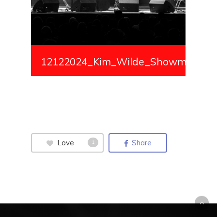
12122024_Kim_Wilde_Showmedialiv
Love
Share
1