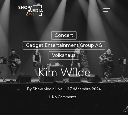
Skip
Menu
to
Close
main
Menu
content
Concert
Gadget Entertainment Group AG
Volkshaus
Kim Wilde
By
Show Media Live
17 décembre 2024
No Comments