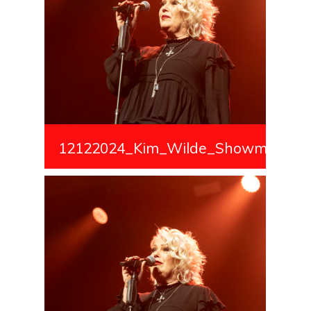
12122024_Kim_Wilde_Showmedialiv