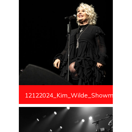
12122024_Kim_Wilde_Showmedialiv