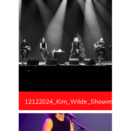
12122024_Kim_Wilde_Showmedialiv