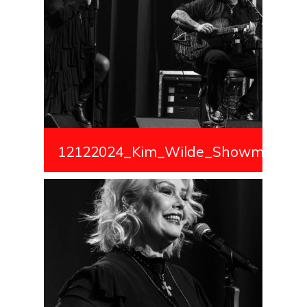
12122024_Kim_Wilde_Showmedialiv