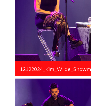
12122024_Kim_Wilde_Showmedialiv