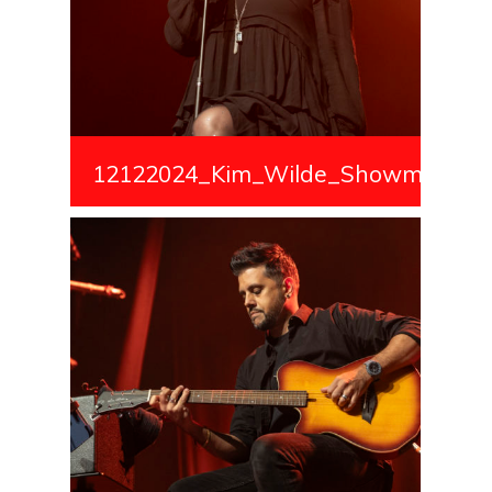
12122024_Kim_Wilde_Showmedialiv