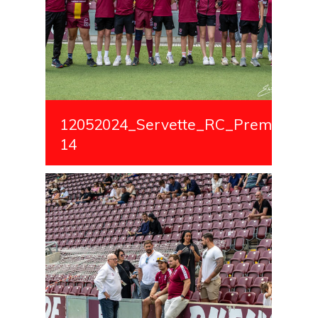
12052024_Servette_RC_Premiere_S
14