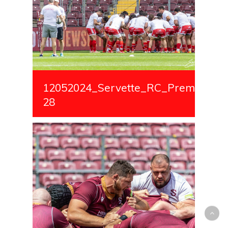
12052024_Servette_RC_Premiere_S
28