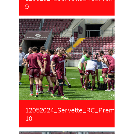
9
12052024_Servette_RC_Premiere_S
10