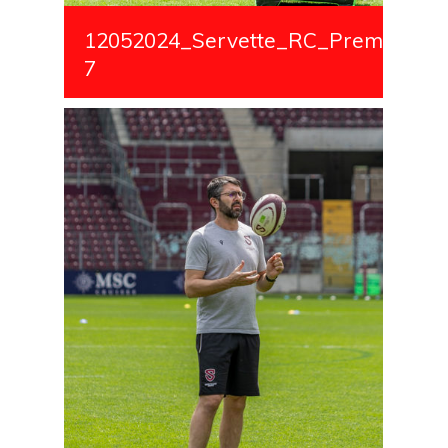
12052024_Servette_RC_Premiere_S
7