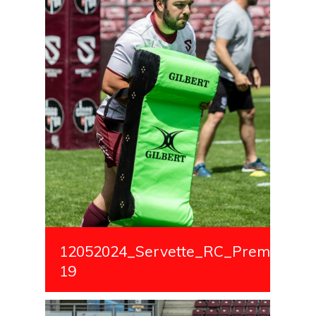
12052024_Servette_RC_Premiere_S
19