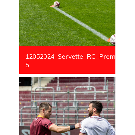
12052024_Servette_RC_Premiere_S
5