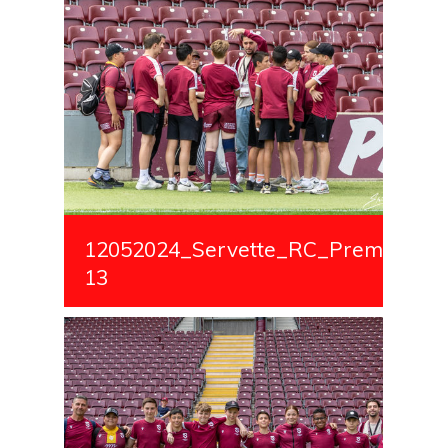
12052024_Servette_RC_Premiere_S
13