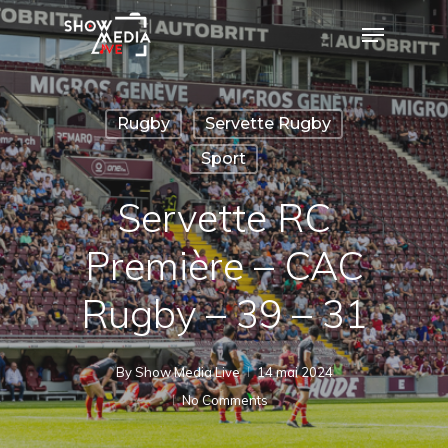
Skip
Menu
to
Close
main
Menu
content
Rugby
Servette Rugby
Sport
Servette RC
Première – CAC
Rugby – 39 – 31
By
Show Media Live
14 mai 2024
No Comments