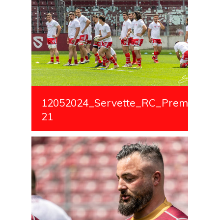
12052024_Servette_RC_Premiere_S
21