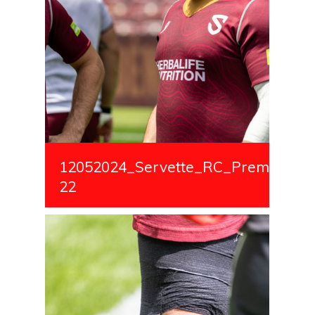
12052024_Servette_RC_Premiere_S
22