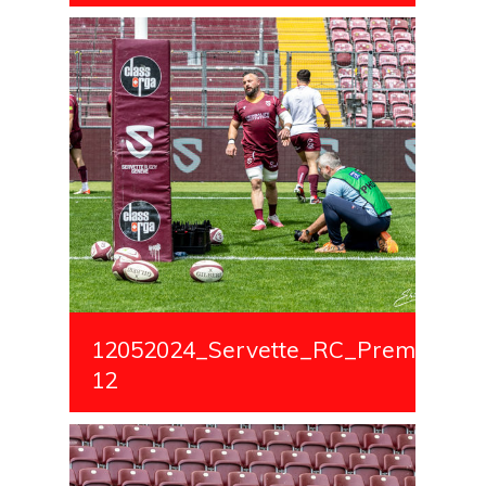
12052024_Servette_RC_Premiere_S
12