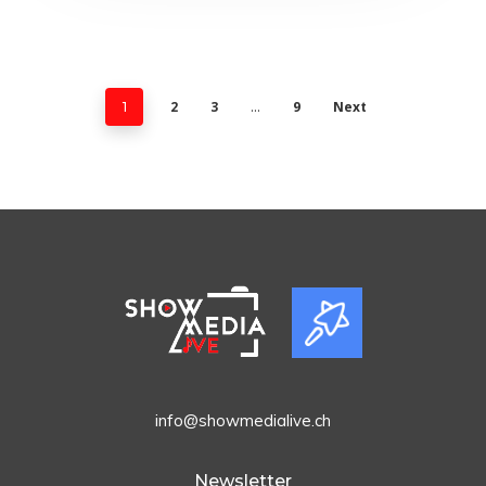
2
3
9
Next
1
…
info@showmedialive.ch
Newsletter